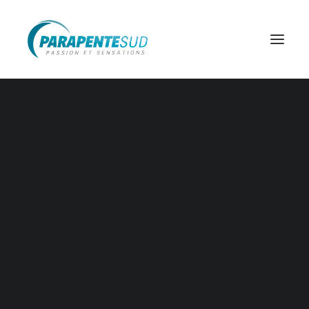
BAPTÊME DÉCOUVERTE
BAPTÊME STANDARD
BAPTÊME MAXI
BAPTÊME MAXI PLUS
INITIATION
PERFECTIONNEMENT
FORFAIT
Parapente Sud a 20
ans ! 1999 - 2019