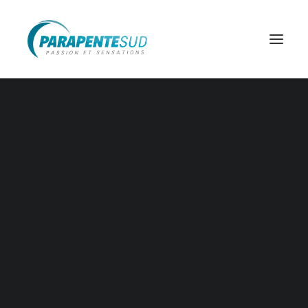
BAPTÊME DÉCOUVERTE
BAPTÊME STANDARD
BAPTÊME MAXI
BAPTÊME MAXI PLUS
INITIATION
PERFECTIONNEMENT
FORFAIT
Nos voyages
Les news de nos sorties, les carnets de voyage